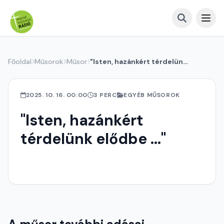
Főoldal
Műsorok
Műsor
"Isten, hazánkért térdelünk elődbe ..."
2025. 10. 16. 00:00
3 PERC
EGYÉB MŰSOROK
"Isten, hazánkért
térdelünk elődbe ..."