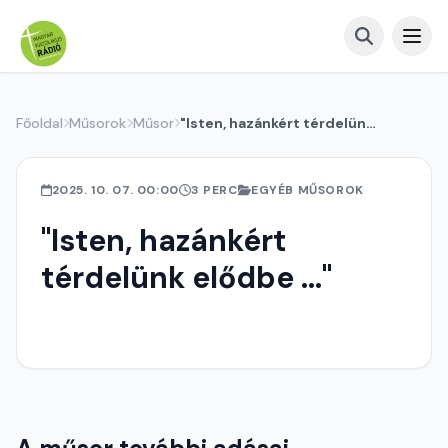
Főoldal
Műsorok
Műsor
"Isten, hazánkért térdelünk elődbe ..."
2025. 10. 07. 00:00
3 PERC
EGYÉB MŰSOROK
"Isten, hazánkért
térdelünk elődbe ..."