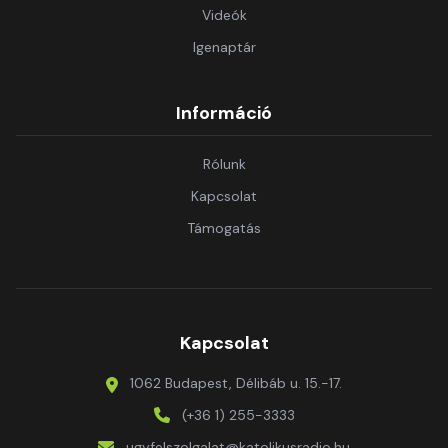
Videók
Igenaptár
Információ
Rólunk
Kapcsolat
Támogatás
Kapcsolat
1062 Budapest, Délibáb u. 15.-17.
(+36 1) 255-3333
ugyfelszolgalat@katolikusradio.hu