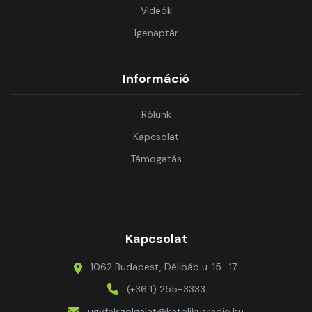
Videók
Igenaptár
Információ
Rólunk
Kapcsolat
Támogatás
Kapcsolat
1062 Budapest, Délibáb u. 15.-17.
(+36 1) 255-3333
ugyfelszolgalat@katolikusradio.hu