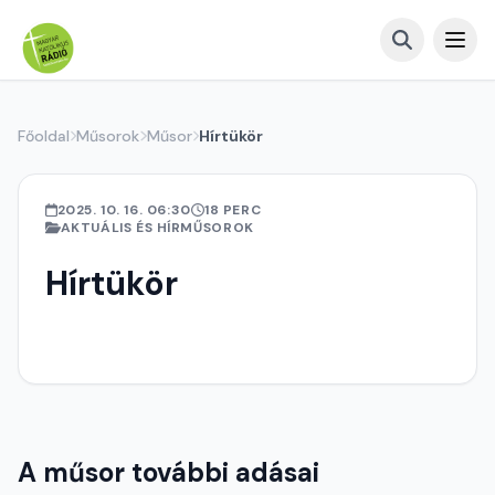
Főoldal
Műsorok
Műsor
Hírtükör
2025. 10. 16. 06:30
18 PERC
AKTUÁLIS ÉS HÍRMŰSOROK
Hírtükör
A műsor további adásai