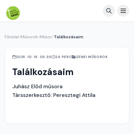
Főoldal
Műsorok
Műsor
Találkozásaim
2025. 10. 18. 03:30
24 PERC
ZENEI MŰSOROK
Találkozásaim
Juhász Előd műsora
Társszerkesztő: Peresztegi Attila