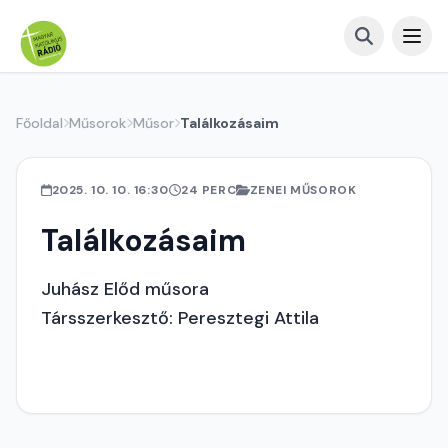
Főoldal
Műsorok
Műsor
Találkozásaim
2025. 10. 10. 16:30
24 PERC
ZENEI MŰSOROK
Találkozásaim
Juhász Előd műsora
Társszerkesztő: Peresztegi Attila