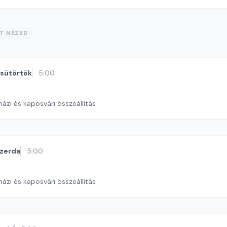
ST NÉZED
sütörtök
5:00
ázi és kaposvári összeállítás
zerda
5:00
ázi és kaposvári összeállítás