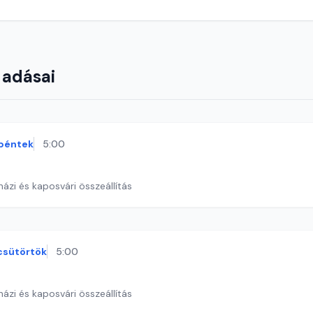
 adásai
péntek
5:00
ázi és kaposvári összeállítás
csütörtök
5:00
ázi és kaposvári összeállítás