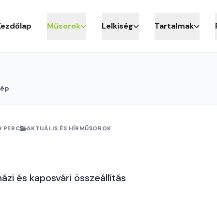
Kezdőlap
Műsorok
Lelkiség
Tartalmak
kép
9 PERC
AKTUÁLIS ÉS HÍRMŰSOROK
ázi és kaposvári összeállítás