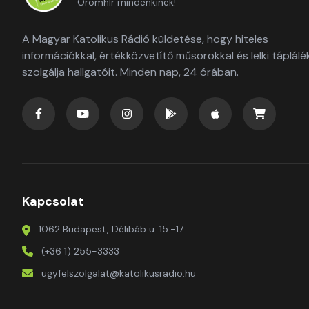
Örömhír mindenkinek!
A Magyar Katolikus Rádió küldetése, hogy hiteles
információkkal, értékközvetítő műsorokkal és lelki táplálé
szolgálja hallgatóit. Minden nap, 24 órában.
Kapcsolat
1062 Budapest, Délibáb u. 15.-17.
(+36 1) 255-3333
ugyfelszolgalat@katolikusradio.hu