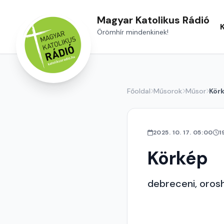
Magyar Katolikus Rádió
Örömhír mindenkinek!
Főoldal
Műsorok
Műsor
Kör
2025. 10. 17. 05:00
1
Körkép
debreceni, orosh