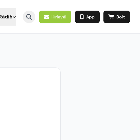
Rádió
Hírlevél
App
Bolt