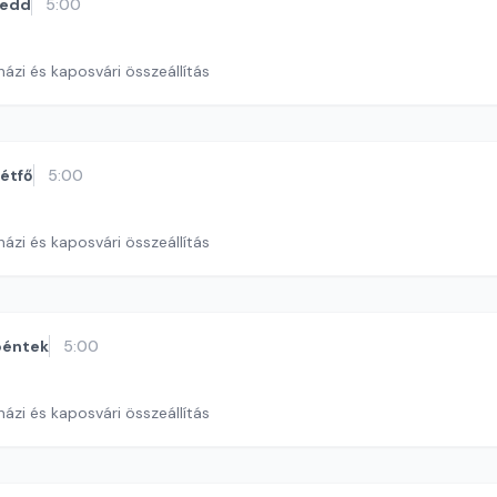
kedd
5:00
ázi és kaposvári összeállítás
étfő
5:00
ázi és kaposvári összeállítás
péntek
5:00
ázi és kaposvári összeállítás