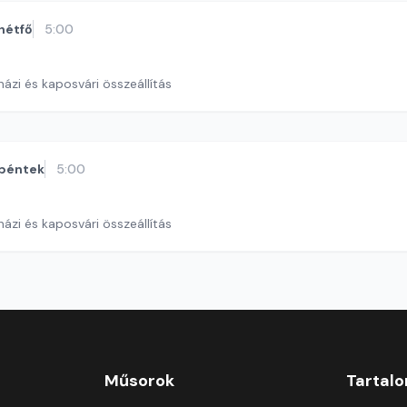
hétfő
5:00
ázi és kaposvári összeállítás
péntek
5:00
ázi és kaposvári összeállítás
Műsorok
Tartal