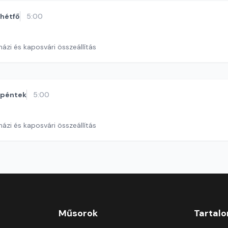
hétfő
5:00
ázi és kaposvári összeállítás
péntek
5:00
ázi és kaposvári összeállítás
Műsorok
Tartal