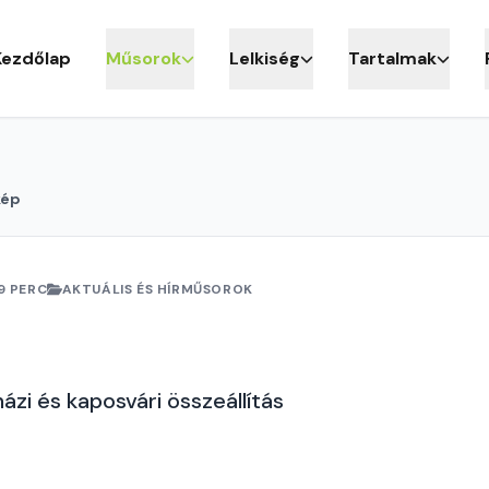
Kezdőlap
Műsorok
Lelkiség
Tartalmak
kép
9 PERC
AKTUÁLIS ÉS HÍRMŰSOROK
ázi és kaposvári összeállítás