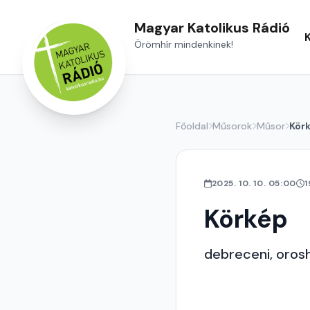
Magyar Katolikus Rádió
Örömhír mindenkinek!
Főoldal
Műsorok
Műsor
Kör
2025. 10. 10. 05:00
1
Körkép
debreceni, orosh