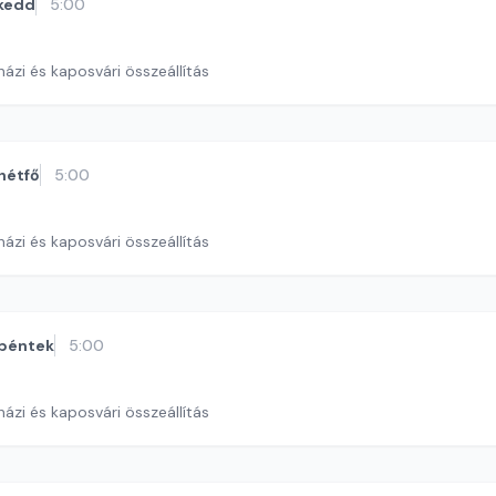
kedd
5:00
ázi és kaposvári összeállítás
hétfő
5:00
ázi és kaposvári összeállítás
péntek
5:00
ázi és kaposvári összeállítás