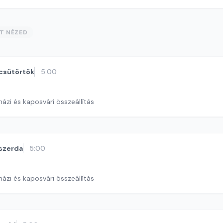
ST NÉZED
csütörtök
5:00
ázi és kaposvári összeállítás
szerda
5:00
ázi és kaposvári összeállítás