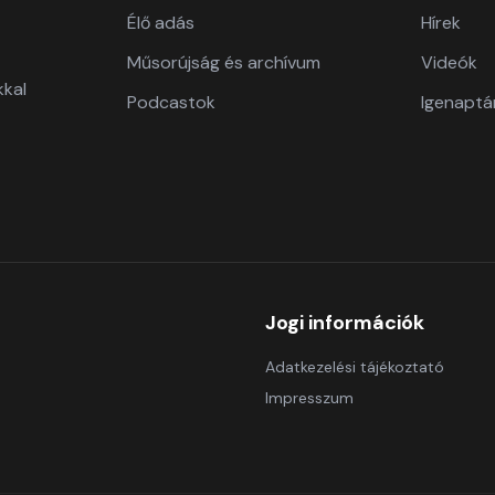
Élő adás
Hírek
Műsorújság és archívum
Videók
kkal
Podcastok
Igenaptá
Jogi információk
Adatkezelési tájékoztató
Impresszum