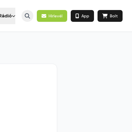
Rádió
Hírlevél
App
Bolt