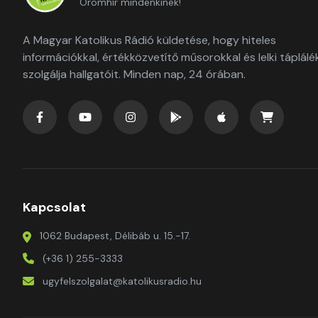
Örömhír mindenkinek!
A Magyar Katolikus Rádió küldetése, hogy hiteles
információkkal, értékközvetítő műsorokkal és lelki táplálé
szolgálja hallgatóit. Minden nap, 24 órában.
Kapcsolat
1062 Budapest, Délibáb u. 15.-17.
(+36 1) 255-3333
ugyfelszolgalat@katolikusradio.hu