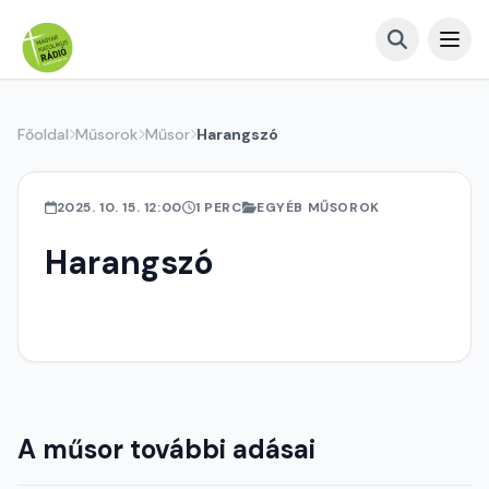
Főoldal
Műsorok
Műsor
Harangszó
2025. 10. 15. 12:00
1 PERC
EGYÉB MŰSOROK
Harangszó
A műsor további adásai