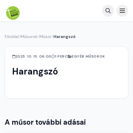
Főoldal
Műsorok
Műsor
Harangszó
2025. 10. 15. 06:00
1 PERC
EGYÉB MŰSOROK
Harangszó
A műsor további adásai