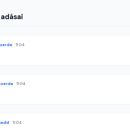
 adásai
szerda
11:04
szerda
11:04
kedd
11:04