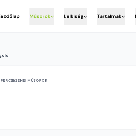
Kezdőlap
Műsorok
Lelkiség
Tartalmak
goló
 PERC
ZENEI MŰSOROK