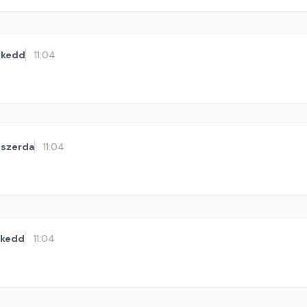
kedd
11:04
szerda
11:04
kedd
11:04