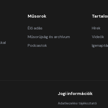
Műsorok
Tartal
Élő adás
Hírek
Műsorújság és archívum
Videók
kkal
Podcastok
Igenaptá
Jogi információk
Adatkezelési tájékoztató