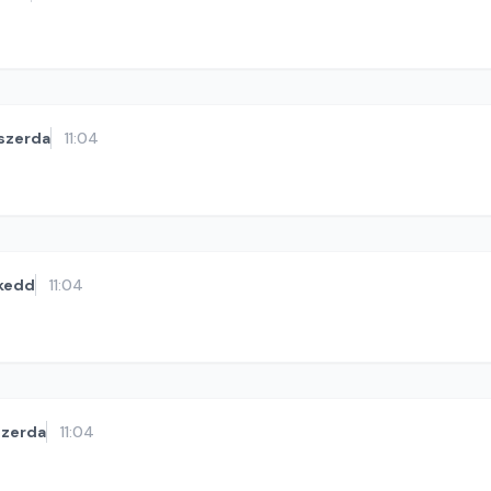
szerda
11:04
kedd
11:04
szerda
11:04