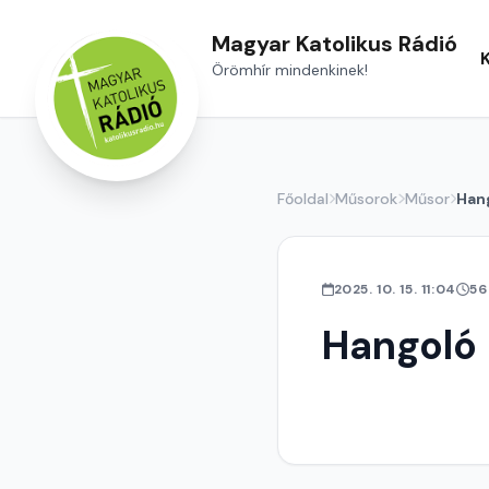
Magyar Katolikus Rádió
Örömhír mindenkinek!
Főoldal
Műsorok
Műsor
Han
2025. 10. 15. 11:04
56
Hangoló