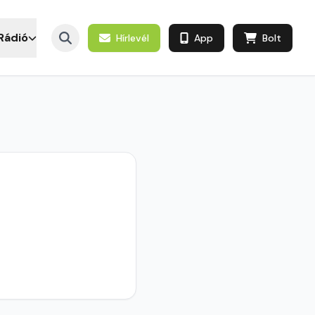
Rádió
Hírlevél
App
Bolt