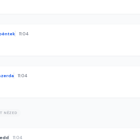
péntek
11:04
szerda
11:04
ST NÉZED
kedd
11:04