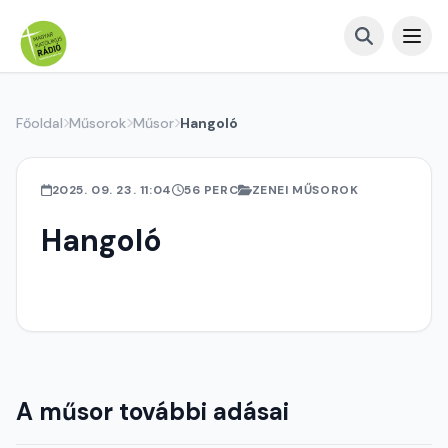
Főoldal
Műsorok
Műsor
Hangoló
2025. 09. 23. 11:04
56 PERC
ZENEI MŰSOROK
Hangoló
A műsor további adásai