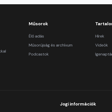
Műsorok
Tartal
Élő adás
Hírek
Műsorújság és archívum
Videók
kkal
Podcastok
Igenaptá
Jogi információk