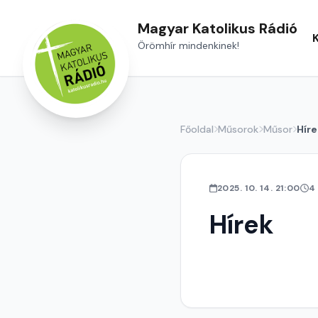
Magyar Katolikus Rádió
Örömhír mindenkinek!
Főoldal
Műsorok
Műsor
Híre
2025. 10. 14. 21:00
4
Hírek