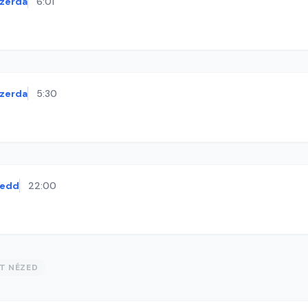
zerda
6:01
zerda
5:30
kedd
22:00
ST NÉZED