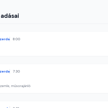
 adásai
zerda
8:00
zerda
7:30
szemle, műsorajánló