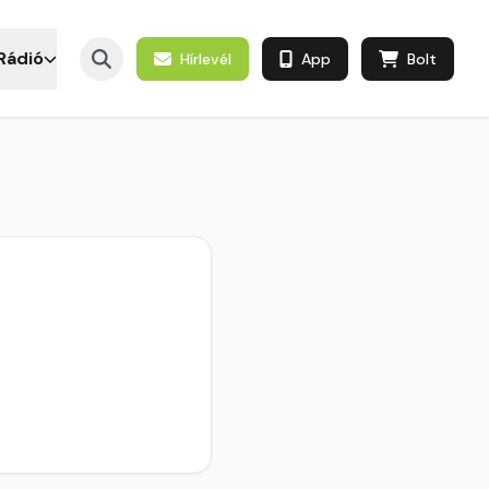
Rádió
Hírlevél
App
Bolt