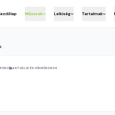
Kezdőlap
Műsorok
Lelkiség
Tartalmak
k
 PERC
AKTUÁLIS ÉS HÍRMŰSOROK