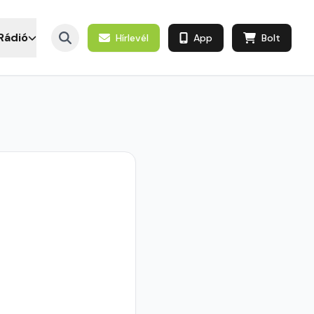
Rádió
Hírlevél
App
Bolt