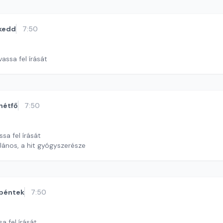
kedd
7:50
assa fel írását
hétfő
7:50
ssa fel írását
János, a hit gyógyszerésze
péntek
7:50
a fel írását