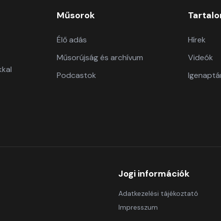
Műsorok
Tartal
Élő adás
Hírek
Műsorújság és archívum
Videók
kkal
Podcastok
Igenaptá
Jogi információk
Adatkezelési tájékoztató
Impresszum