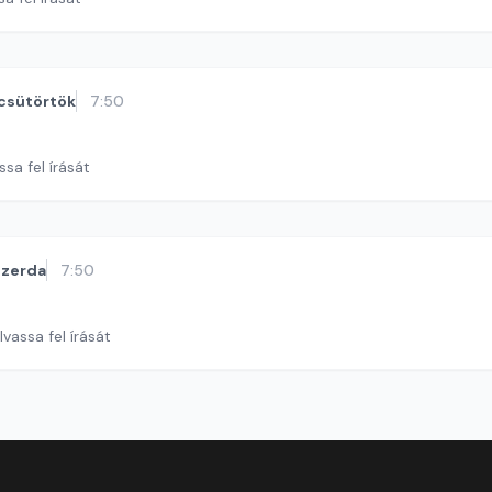
csütörtök
7:50
ssa fel írását
szerda
7:50
lvassa fel írását