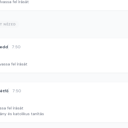
lvassa fel írását
ST NÉZED
kedd
7:50
vassa fel írását
étfő
7:50
ssa fel írását
ány és katolikus tanítás