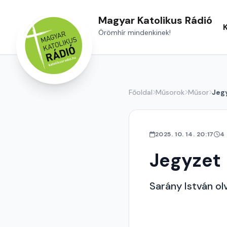
Magyar Katolikus Rádió
Örömhír mindenkinek!
Főoldal
Műsorok
Műsor
Jeg
2025. 10. 14. 20:17
4
Jegyzet
Sarány István olv