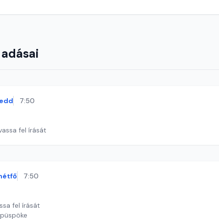
 adásai
edd
7:50
assa fel írását
hétfő
7:50
ssa fel írását
a püspöke