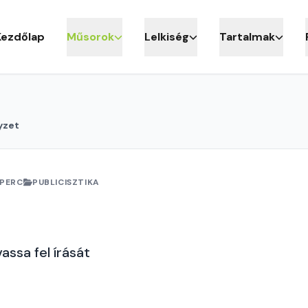
Kezdőlap
Műsorok
Lelkiség
Tartalmak
yzet
 PERC
PUBLICISZTIKA
assa fel írását