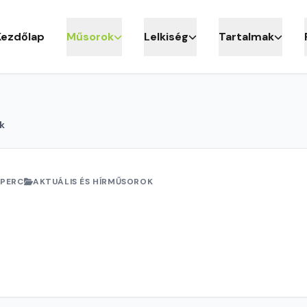
Kezdőlap
Műsorok
Lelkiség
Tartalmak
k
 PERC
AKTUÁLIS ÉS HÍRMŰSOROK