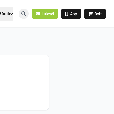
Rádió
Hírlevél
App
Bolt