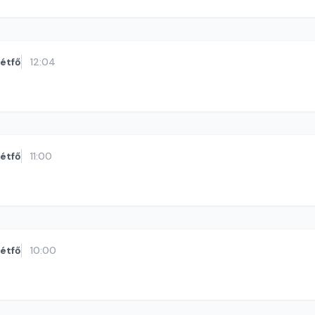
étfő
12:04
étfő
11:00
étfő
10:00