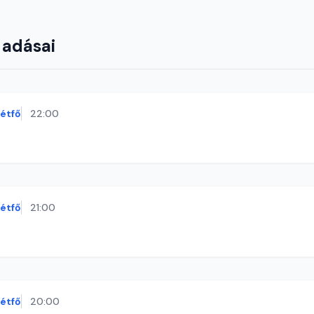
 adásai
étfő
22:00
étfő
21:00
étfő
20:00