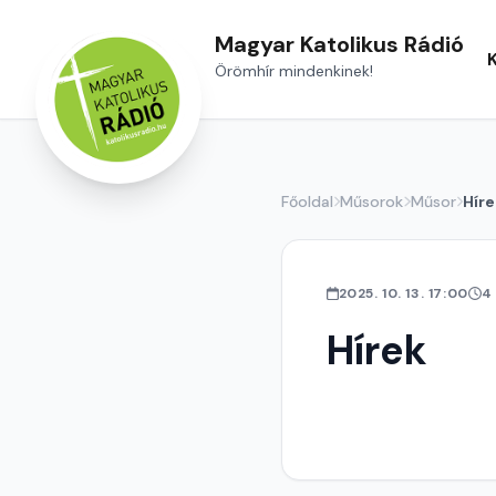
Magyar Katolikus Rádió
Örömhír mindenkinek!
Főoldal
Műsorok
Műsor
Híre
2025. 10. 13. 17:00
4
Hírek