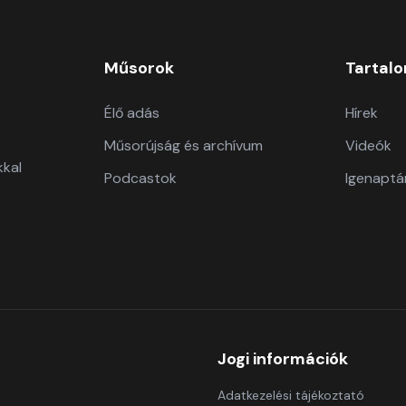
Műsorok
Tartal
Élő adás
Hírek
Műsorújság és archívum
Videók
kkal
Podcastok
Igenaptá
Jogi információk
Adatkezelési tájékoztató