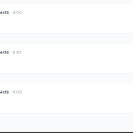
étfő
9:00
étfő
8:30
étfő
8:00