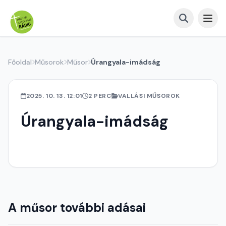
Főoldal
Műsorok
Műsor
Úrangyala-imádság
2025. 10. 13. 12:01
2 PERC
VALLÁSI MŰSOROK
Úrangyala-imádság
A műsor további adásai