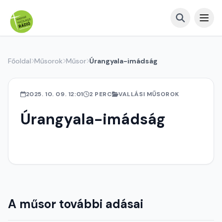
Főoldal
Műsorok
Műsor
Úrangyala-imádság
2025. 10. 09. 12:01
2 PERC
VALLÁSI MŰSOROK
Úrangyala-imádság
A műsor további adásai