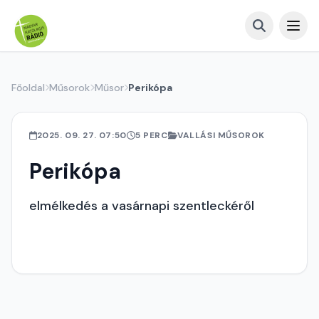
Főoldal
Műsorok
Műsor
Perikópa
2025. 09. 27. 07:50
5 PERC
VALLÁSI MŰSOROK
Perikópa
elmélkedés a vasárnapi szentleckéről