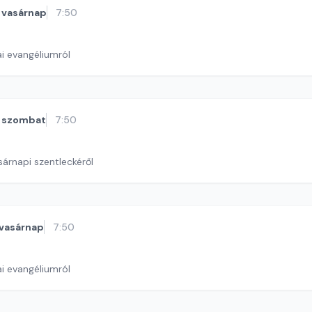
vasárnap
7:50
i evangéliumról
szombat
7:50
sárnapi szentleckéről
vasárnap
7:50
i evangéliumról