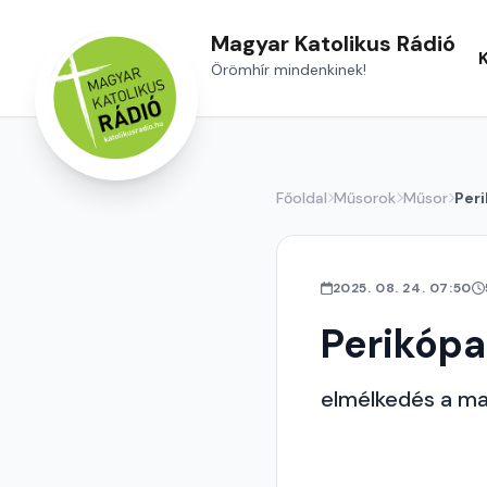
Magyar Katolikus Rádió
Örömhír mindenkinek!
Főoldal
Műsorok
Műsor
Per
2025. 08. 24. 07:50
Perikópa
elmélkedés a ma