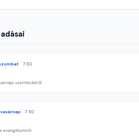
 adásai
szombat
7:50
sárnapi szentleckéről
vasárnap
7:50
i evangéliumról