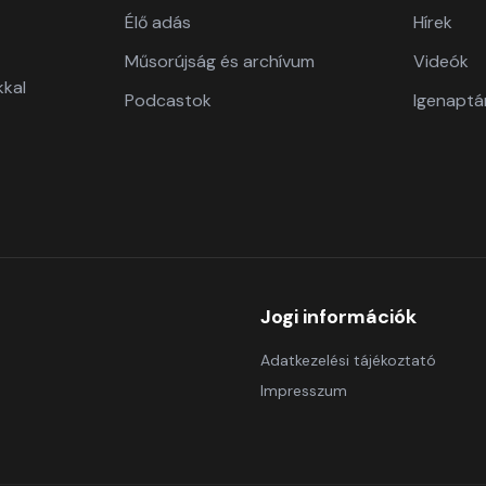
Élő adás
Hírek
Műsorújság és archívum
Videók
kkal
Podcastok
Igenaptá
Jogi információk
Adatkezelési tájékoztató
Impresszum