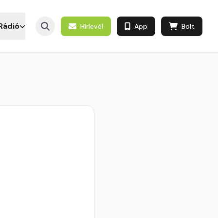
Rádió
Hírlevél
App
Bolt