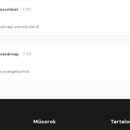
szombat
7:50
sárnapi szentleckéről
vasárnap
7:50
i evangéliumról
Műsorok
Tartal