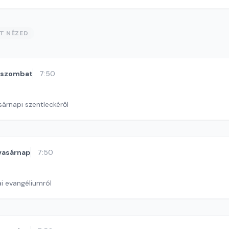
ST NÉZED
szombat
7:50
sárnapi szentleckéről
vasárnap
7:50
i evangéliumról