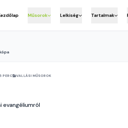
Kezdőlap
Műsorok
Lelkiség
Tartalmak
ikópa
5 PERC
VALLÁSI MŰSOROK
i evangéliumról