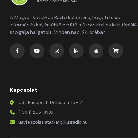
Örömhír mindenkinek!
A Magyar Katolikus Rádió küldetése, hogy hiteles
információkkal, értékközvetítő műsorokkal és lelki táplálé
szolgálja hallgatóit. Minden nap, 24 órában.
Kapcsolat
1062 Budapest, Délibáb u. 15.-17.
(+36 1) 255-3333
ugyfelszolgalat@katolikusradio.hu