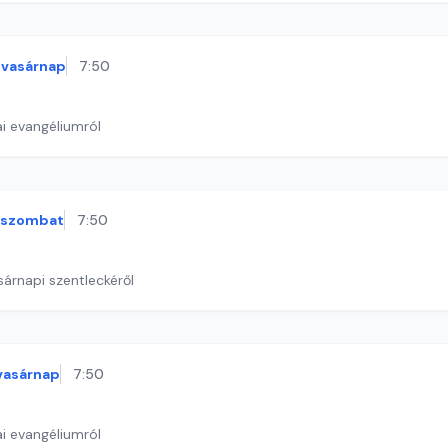
vasárnap
7:50
i evangéliumról
szombat
7:50
sárnapi szentleckéről
vasárnap
7:50
i evangéliumról