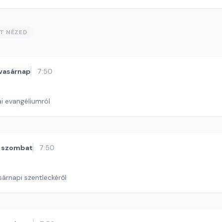
ST NÉZED
vasárnap
7:50
i evangéliumról
szombat
7:50
sárnapi szentleckéről