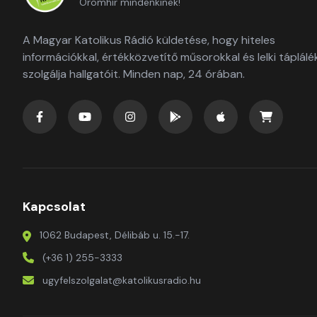
Örömhír mindenkinek!
A Magyar Katolikus Rádió küldetése, hogy hiteles
információkkal, értékközvetítő műsorokkal és lelki táplálé
szolgálja hallgatóit. Minden nap, 24 órában.
Kapcsolat
1062 Budapest, Délibáb u. 15.-17.
(+36 1) 255-3333
ugyfelszolgalat@katolikusradio.hu