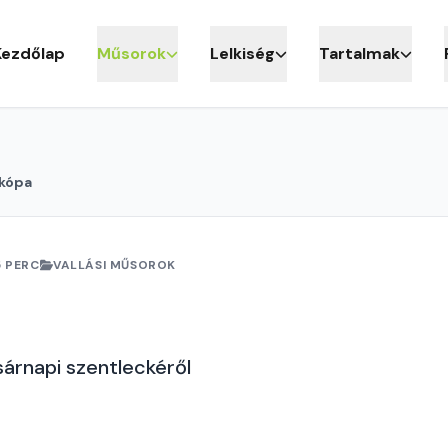
Kezdőlap
Műsorok
Lelkiség
Tartalmak
ikópa
5 PERC
VALLÁSI MŰSOROK
árnapi szentleckéről