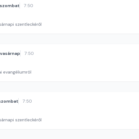
szombat
7:50
sárnapi szentleckéről
vasárnap
7:50
i evangéliumról
szombat
7:50
sárnapi szentleckéről