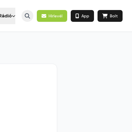
Rádió
Hírlevél
App
Bolt