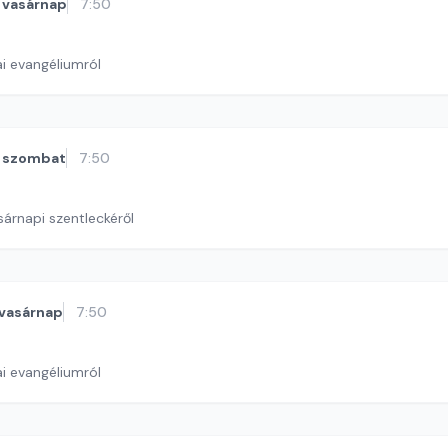
vasárnap
7:50
i evangéliumról
szombat
7:50
sárnapi szentleckéről
vasárnap
7:50
i evangéliumról