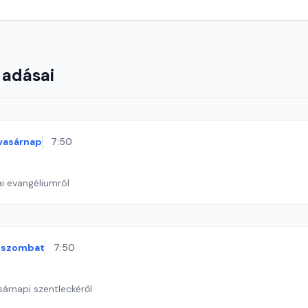
 adásai
vasárnap
7:50
i evangéliumról
szombat
7:50
sárnapi szentleckéről