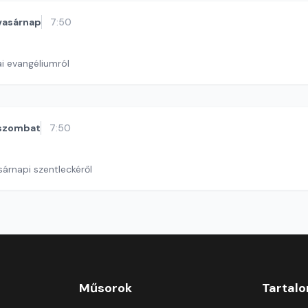
vasárnap
7:50
i evangéliumról
szombat
7:50
sárnapi szentleckéről
Műsorok
Tartal