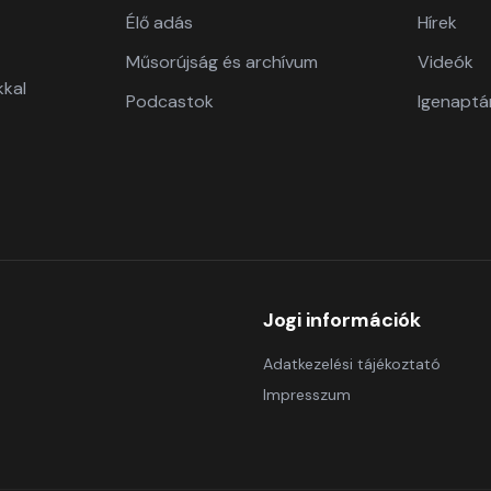
Élő adás
Hírek
Műsorújság és archívum
Videók
kkal
Podcastok
Igenaptá
Jogi információk
Adatkezelési tájékoztató
Impresszum