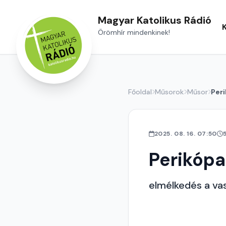
Magyar Katolikus Rádió
Örömhír mindenkinek!
Főoldal
Műsorok
Műsor
Per
2025. 08. 16. 07:50
Perikópa
elmélkedés a vas