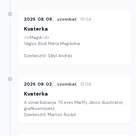
2025. 08. 09.
szombat
15:04
Kvaterka
<i>Magdi.</i>
Vagyis Bódi Mária Magdolna.
Szerkesztő: Sályi András
2025. 08. 02.
szombat
15:04
Kvaterka
A vonal Balzacja. 75 éves Márffy János illusztrátor,
grafikusművész.
Szerkesztő: Marton Árpád