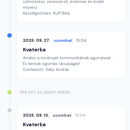
színművész, zeneszerző, érdemes és kiváló
művész
Beszélgetőtárs: Ruff Béla
2025. 09. 27.
szombat
15:04
Kvaterka
Amikor a növények kommunikálnak egymással...
És keresik egymás társaságát!
Szerkesztő: Sályi András
ÉPP EZT AZ ADÁST NÉZED
2025. 09. 13.
szombat
15:04
Kvaterka