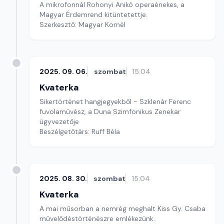
A mikrofonnál Rohonyi Anikó operaénekes, a
Magyar Érdemrend kitüntetettje.
Szerkesztő: Magyar Kornél
2025. 09. 06.
szombat
15:04
Kvaterka
Sikertörténet hangjegyekből - Szklenár Ferenc
fuvolaművész, a Duna Szimfonikus Zenekar
ügyvezetője
Beszélgetőtárs: Ruff Béla
2025. 08. 30.
szombat
15:04
Kvaterka
A mai műsorban a nemrég meghalt Kiss Gy. Csaba
művelődéstörténészre emlékezünk.