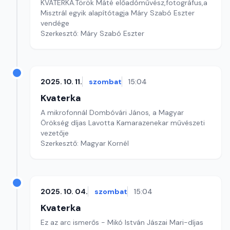
KVATERKA.Török Máté előadóművész,fotográfus,a
Misztrál egyik alapítótagja Máry Szabó Eszter
vendége
Szerkesztő: Máry Szabó Eszter
2025. 10. 11.
szombat
15:04
Kvaterka
A mikrofonnál Dombóvári János, a Magyar
Örökség díjas Lavotta Kamarazenekar művészeti
vezetője
Szerkesztő: Magyar Kornél
2025. 10. 04.
szombat
15:04
Kvaterka
Ez az arc ismerős - Mikó István Jászai Mari-díjas