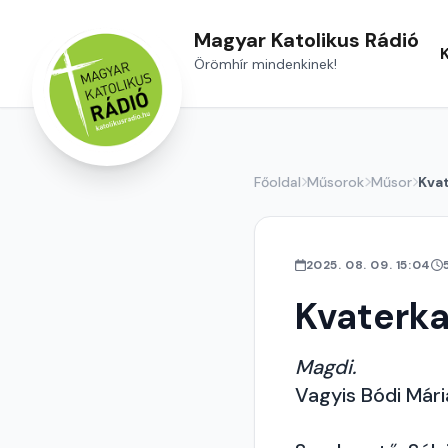
Magyar Katolikus Rádió
Örömhír mindenkinek!
Főoldal
Műsorok
Műsor
Kva
2025. 08. 09. 15:04
Kvaterk
Magdi.
Vagyis Bódi Már