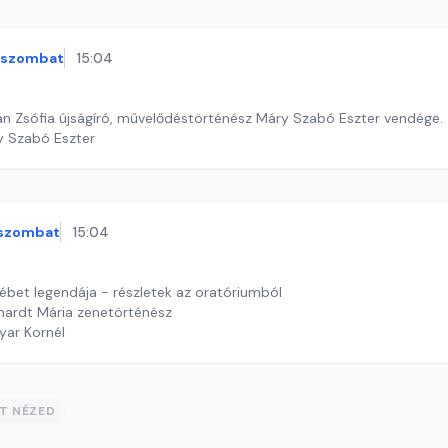
szombat
15:04
RKA. Viczián Zsófia újságíró, művelődéstörténész Máry Szabó Eszter vendége.
y Szabó Eszter
szombat
15:04
sébet legendája - részletek az oratóriumból
hardt Mária zenetörténész
yar Kornél
ST NÉZED