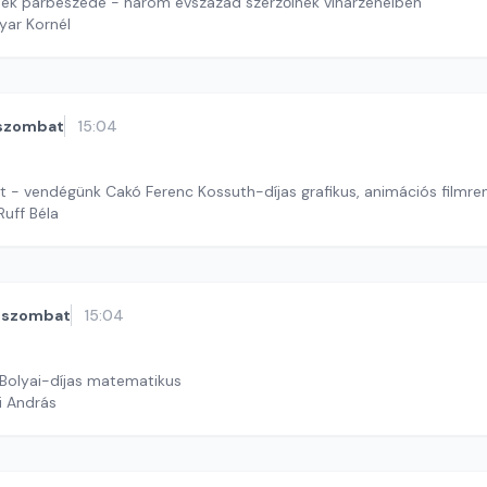
ek párbeszéde - három évszázad szerzőinek viharzenéiben
yar Kornél
szombat
15:04
t - vendégünk Cakó Ferenc Kossuth-díjas grafikus, animációs filmr
Ruff Béla
szombat
15:04
 Bolyai-díjas matematikus
i András