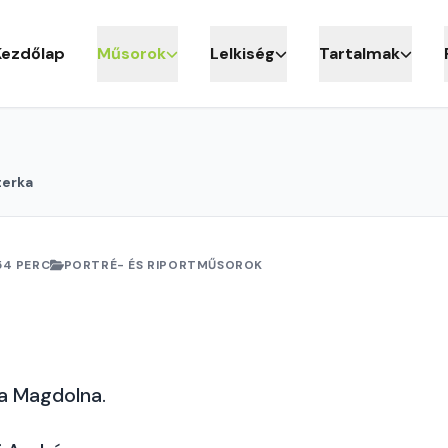
Kezdőlap
Műsorok
Lelkiség
Tartalmak
terka
54 PERC
PORTRÉ- ÉS RIPORTMŰSOROK
a
ia Magdolna.