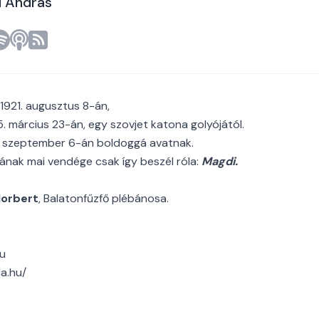
i András
 1921. augusztus 8-án,
5. március 23-án, egy szovjet katona golyójától.
5. szeptember 6-án boldoggá avatnak.
nak mai vendége csak így beszél róla:
Magdi.
Norbert
, Balatonfűzfő plébánosa.
u
ia.hu/