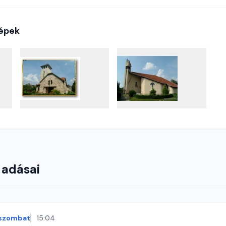
épek
 adásai
szombat
15:04