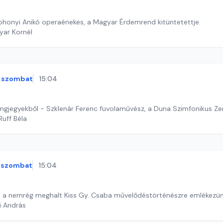
ohonyi Anikó operaénekes, a Magyar Érdemrend kitüntetettje.
yar Kornél
szombat
15:04
angjegyekből - Szklenár Ferenc fuvolaművész, a Duna Szimfonikus Z
Ruff Béla
szombat
15:04
 a nemrég meghalt Kiss Gy. Csaba művelődéstörténészre emlékezün
i András