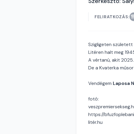
Szerkesztő: Sály
FELIRATKOZÁS:
Szigligeten született
Litéren halt meg 194
A vértanú, akit 202
De a Kvaterka műsorá
Vendégem
Laposa 
fotó:
veszpremiersekseg.h
https://bfuzfopleban
litér.hu