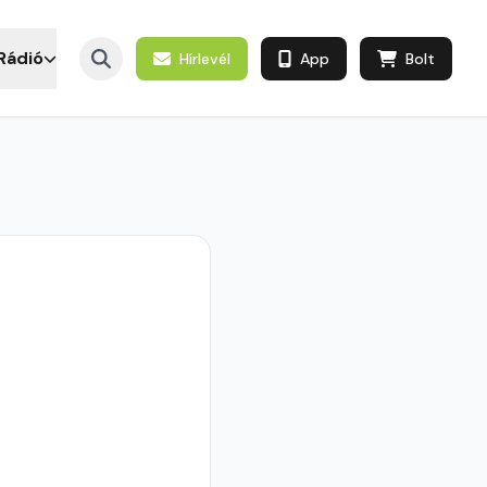
Rádió
Hírlevél
App
Bolt