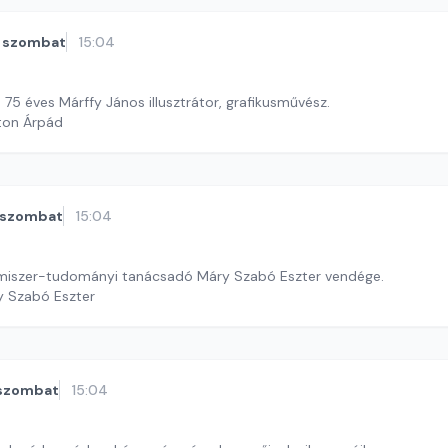
szombat
15:04
. 75 éves Márffy János illusztrátor, grafikusművész.
ton Árpád
szombat
15:04
lmiszer-tudományi tanácsadó Máry Szabó Eszter vendége.
y Szabó Eszter
szombat
15:04