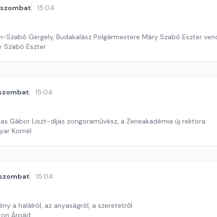
szombat
15:04
n-Szabó Gergely, Budakalász Polgármestere Máry Szabó Eszter ven
y Szabó Eszter
szombat
15:04
kas Gábor Liszt-díjas zongoraművész, a Zeneakadémia új rektora.
yar Kornél
szombat
15:04
ny a halálról, az anyaságról, a szeretetről.
ton Árpád