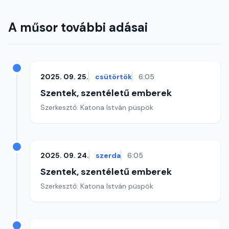
A műsor további adásai
2025. 09. 25.
csütörtök
6:05
Szentek, szentéletű emberek
Szerkesztő: Katona István püspök
2025. 09. 24.
szerda
6:05
Szentek, szentéletű emberek
Szerkesztő: Katona István püspök