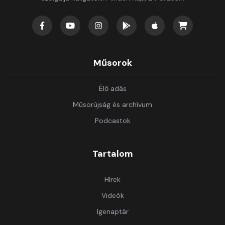
Műsorok
Élő adás
Műsorújság és archívum
Podcastok
Tartalom
Hírek
Videók
Igenaptár