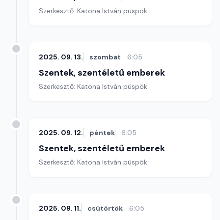
Szerkesztő: Katona István püspök
2025. 09. 13.
szombat
6:05
Szentek, szentéletű emberek
Szerkesztő: Katona István püspök
2025. 09. 12.
péntek
6:05
Szentek, szentéletű emberek
Szerkesztő: Katona István püspök
2025. 09. 11.
csütörtök
6:05