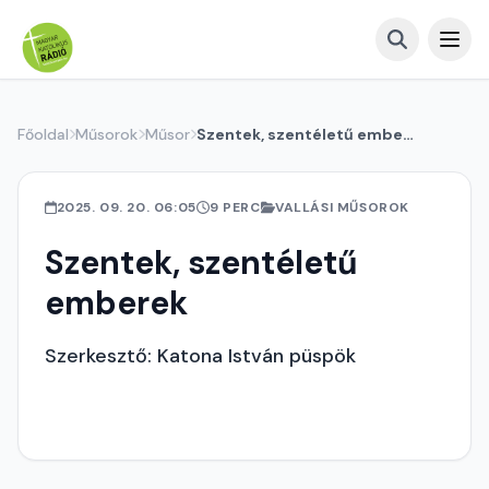
Főoldal
Műsorok
Műsor
Szentek, szentéletű emberek
2025. 09. 20. 06:05
9 PERC
VALLÁSI MŰSOROK
Szentek, szentéletű
emberek
Szerkesztő: Katona István püspök