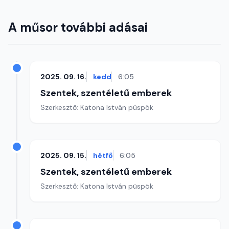
A műsor további adásai
2025. 09. 16.
kedd
6:05
Szentek, szentéletű emberek
Szerkesztő: Katona István püspök
2025. 09. 15.
hétfő
6:05
Szentek, szentéletű emberek
Szerkesztő: Katona István püspök