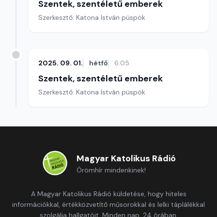
Szentek, szentéletű emberek
Szerkesztő: Katona István püspök
2025. 09. 01.
hétfő
6:05
Szentek, szentéletű emberek
Szerkesztő: Katona István püspök
Magyar Katolikus Rádió
Örömhír mindenkinek!
A Magyar Katolikus Rádió küldetése, hogy hiteles
információkkal, értékközvetítő műsorokkal és lelki táplálékkal
szolgálja hallgatóit. Minden nap, 24 órában.