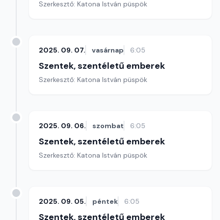
Szerkesztő: Katona István püspök
2025. 09. 07.
vasárnap
6:05
Szentek, szentéletű emberek
Szerkesztő: Katona István püspök
2025. 09. 06.
szombat
6:05
Szentek, szentéletű emberek
Szerkesztő: Katona István püspök
2025. 09. 05.
péntek
6:05
Szentek, szentéletű emberek