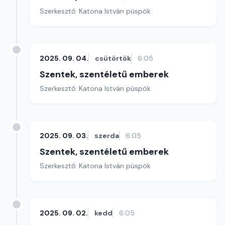
Szerkesztő: Katona István püspök
2025. 09. 04.
csütörtök
6:05
Szentek, szentéletű emberek
Szerkesztő: Katona István püspök
2025. 09. 03.
szerda
6:05
Szentek, szentéletű emberek
Szerkesztő: Katona István püspök
2025. 09. 02.
kedd
6:05