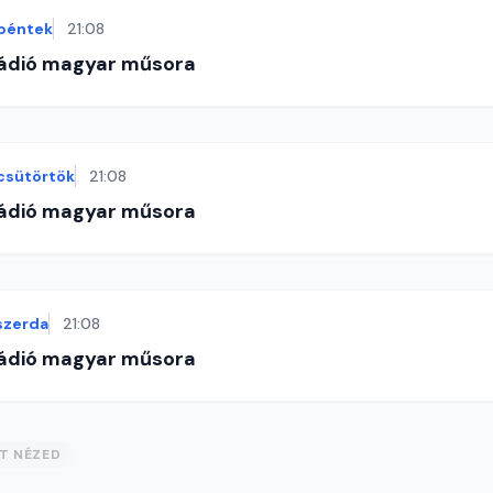
péntek
21:08
Rádió magyar műsora
csütörtök
21:08
Rádió magyar műsora
szerda
21:08
Rádió magyar műsora
ST NÉZED