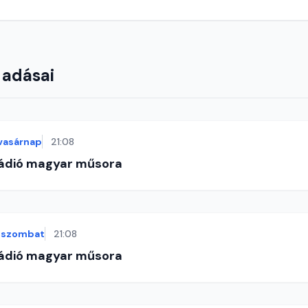
 adásai
vasárnap
21:08
Rádió magyar műsora
szombat
21:08
Rádió magyar műsora