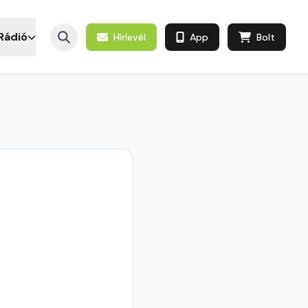
Rádió
Hírlevél
App
Bolt