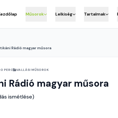
Kezdőlap
Műsorok
Lelkiség
Tartalmak
tikáni Rádió magyar műsora
20 PERC
VALLÁSI MŰSOROK
ni Rádió magyar műsora
dás ismétlése)