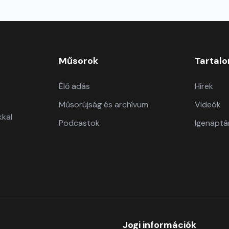
Műsorok
Tartal
Élő adás
Hírek
Műsorújság és archívum
Videók
kkal
Podcastok
Igenaptá
Jogi információk