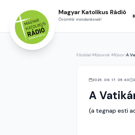
Magyar Katolikus Rádió
Örömhír mindenkinek!
Főoldal
Műsorok
Műsor
A Va
2025. 09. 17. 05:40
A Vatiká
(a tegnap esti a