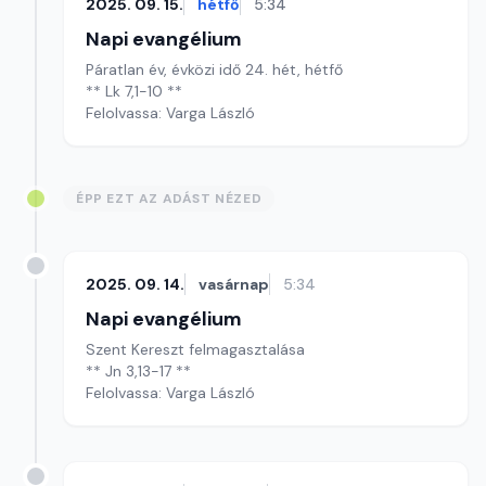
2025. 09. 15.
hétfő
5:34
Napi evangélium
Páratlan év, évközi idő 24. hét, hétfő
** Lk 7,1-10 **
Felolvassa: Varga László
ÉPP EZT AZ ADÁST NÉZED
2025. 09. 14.
vasárnap
5:34
Napi evangélium
Szent Kereszt felmagasztalása
** Jn 3,13-17 **
Felolvassa: Varga László