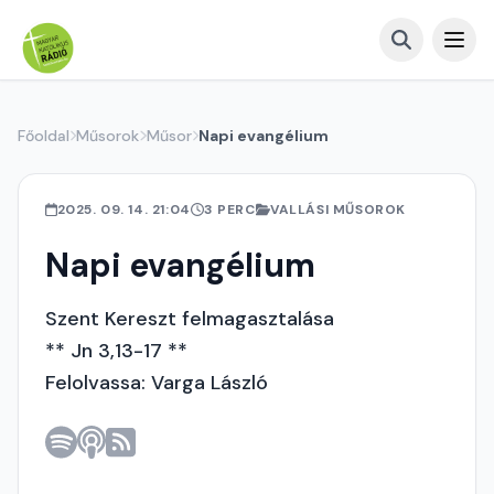
Főoldal
Műsorok
Műsor
Napi evangélium
2025. 09. 14. 21:04
3 PERC
VALLÁSI MŰSOROK
Napi evangélium
Szent Kereszt felmagasztalása
** Jn 3,13-17 **
Felolvassa: Varga László