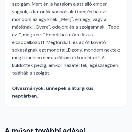
szolgám. Mert én is hatalom alatt álló ember
vagyok, s katonák vannak alattam; és ha azt
mondom az egyiknek: ,,Menj'', elmegy; vagy a
másiknak: ,,Gyere'', odajön; és a szolgámnak: ,,Tedd
ezt'', megteszi.'' Ennek hallatára Jézus
elcsodálkozott. Megfordult, és az őt követő
sokaságnak ezt mondta: ,,Bizony, mondom nektek:
még Izraelben sem találtam ekkora hitet!'' A
küldöttek pedig, amikor hazatértek, egészségben
találták a szolgát.
Olvasmányok, ünnepek a liturgikus
naptárban.
A műsor további adásai