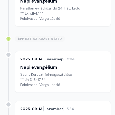
Napi evangélium
Páratlan év, évközi idő 24. hét, kedd
** Lk 7,11-17 **
Felolvassa: Varga László
ÉPP EZT AZ ADÁST NÉZED
2025. 09. 14.
vasárnap
5:34
Napi evangélium
Szent Kereszt felmagasztalása
** Jn 3,13-17 **
Felolvassa: Varga László
2025. 09. 13.
szombat
5:34