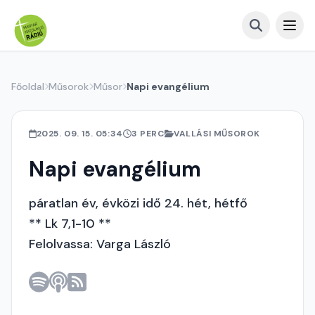
Főoldal
Műsorok
Műsor
Napi evangélium
2025. 09. 15. 05:34
3 PERC
VALLÁSI MŰSOROK
Napi evangélium
páratlan év, évközi idő 24. hét, hétfő
** Lk 7,1-10 **
Felolvassa: Varga László