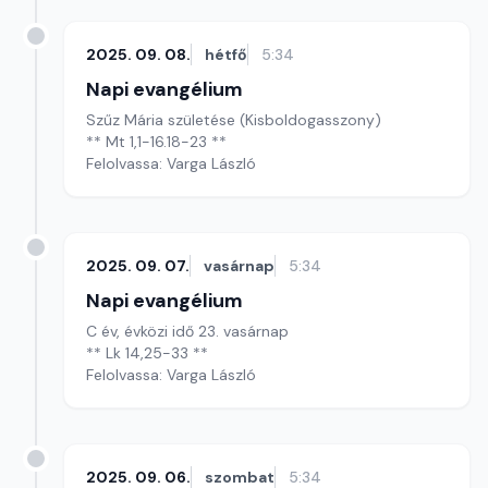
2025. 09. 08.
hétfő
5:34
Napi evangélium
Szűz Mária születése (Kisboldogasszony)
** Mt 1,1-16.18-23 **
Felolvassa: Varga László
2025. 09. 07.
vasárnap
5:34
Napi evangélium
C év, évközi idő 23. vasárnap
** Lk 14,25-33 **
Felolvassa: Varga László
2025. 09. 06.
szombat
5:34