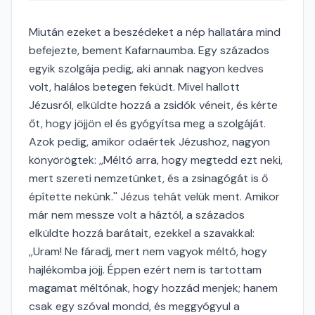
Miután ezeket a beszédeket a nép hallatára mind
befejezte, bement Kafarnaumba. Egy százados
egyik szolgája pedig, aki annak nagyon kedves
volt, halálos betegen feküdt. Mivel hallott
Jézusról, elküldte hozzá a zsidók véneit, és kérte
őt, hogy jöjjön el és gyógyítsa meg a szolgáját.
Azok pedig, amikor odaértek Jézushoz, nagyon
könyörögtek: ,,Méltó arra, hogy megtedd ezt neki,
mert szereti nemzetünket, és a zsinagógát is ő
építette nekünk.'' Jézus tehát velük ment. Amikor
már nem messze volt a háztól, a százados
elküldte hozzá barátait, ezekkel a szavakkal:
,,Uram! Ne fáradj, mert nem vagyok méltó, hogy
hajlékomba jöjj. Éppen ezért nem is tartottam
magamat méltónak, hogy hozzád menjek; hanem
csak egy szóval mondd, és meggyógyul a