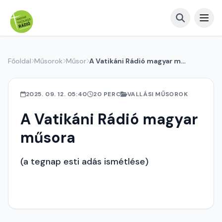
Főoldal
Műsorok
Műsor
A Vatikáni Rádió magyar műsora
2025. 09. 12. 05:40
20 PERC
VALLÁSI MŰSOROK
A Vatikáni Rádió magyar
műsora
(a tegnap esti adás ismétlése)