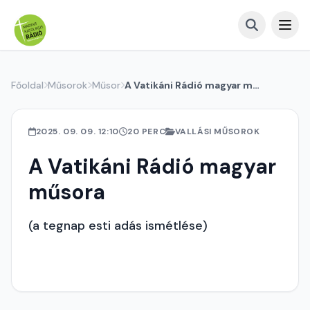
Főoldal
Műsorok
Műsor
A Vatikáni Rádió magyar műsora
2025. 09. 09. 12:10
20 PERC
VALLÁSI MŰSOROK
A Vatikáni Rádió magyar
műsora
(a tegnap esti adás ismétlése)