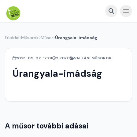
Főoldal
Műsorok
Műsor
Úrangyala-imádság
2025. 09. 02. 12:01
2 PERC
VALLÁSI MŰSOROK
Úrangyala-imádság
A műsor további adásai