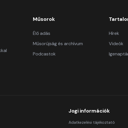
Műsorok
Tartal
Élő adás
Hírek
Műsorújság és archívum
Videók
kkal
Podcastok
Igenaptá
Jogi információk
Adatkezelési tájékoztató