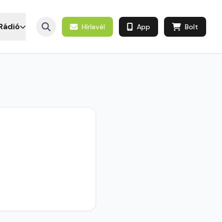
Rádió
Hírlevél
App
Bolt