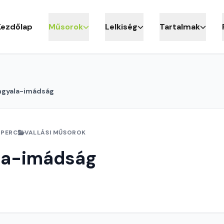
Kezdőlap
Műsorok
Lelkiség
Tartalmak
ngyala-imádság
 PERC
VALLÁSI MŰSOROK
la-imádság