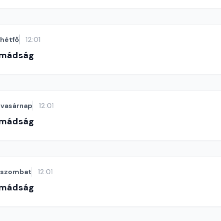
hétfő
12:01
imádság
vasárnap
12:01
imádság
szombat
12:01
imádság