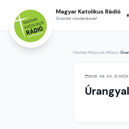
Magyar Katolikus Rádió
Örömhír mindenkinek!
Főoldal
Műsorok
Műsor
Úra
2025. 08. 30. 12:01
2
Úrangya