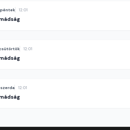
péntek
12:01
imádság
csütörtök
12:01
imádság
szerda
12:01
imádság