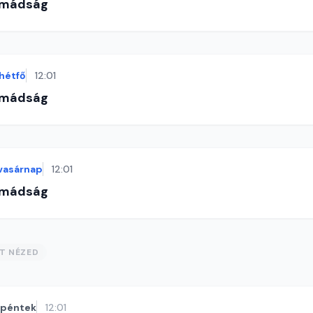
imádság
hétfő
12:01
imádság
vasárnap
12:01
imádság
ST NÉZED
péntek
12:01