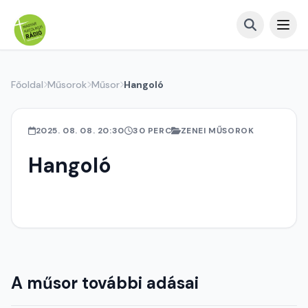
Főoldal
Műsorok
Műsor
Hangoló
2025. 08. 08. 20:30
30 PERC
ZENEI MŰSOROK
Hangoló
A műsor további adásai