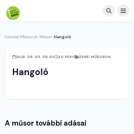
Főoldal
Műsorok
Műsor
Hangoló
2025. 08. 03. 09:30
30 PERC
ZENEI MŰSOROK
Hangoló
A műsor további adásai