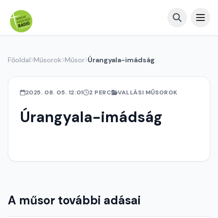
Főoldal
Műsorok
Műsor
Úrangyala-imádság
2025. 08. 05. 12:01
2 PERC
VALLÁSI MŰSOROK
Úrangyala-imádság
A műsor további adásai