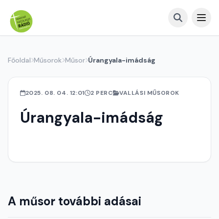
Főoldal
Műsorok
Műsor
Úrangyala-imádság
2025. 08. 04. 12:01
2 PERC
VALLÁSI MŰSOROK
Úrangyala-imádság
A műsor további adásai