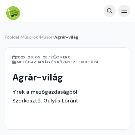
Főoldal
Műsorok
Műsor
Agrár-világ
2025. 08. 05. 08:17
7 PERC
MEZŐGAZDASÁG ÉS KÖRNYEZETKULTÚRA
Agrár-világ
hírek a mezőgazdaságból
Szerkesztő: Gulyás Lóránt