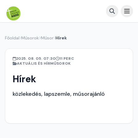
Főoldal
Műsorok
Műsor
Hírek
2025. 08. 05. 07:30
11 PERC
AKTUÁLIS ÉS HÍRMŰSOROK
Hírek
közlekedés, lapszemle, műsorajánló