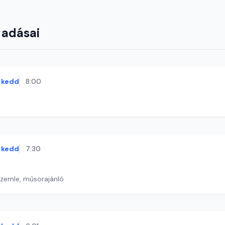
 adásai
kedd
8:00
kedd
7:30
szemle, műsorajánló