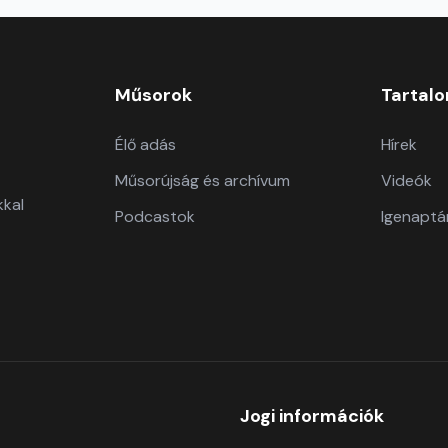
Műsorok
Tartal
Élő adás
Hírek
Műsorújság és archívum
Videók
kkal
Podcastok
Igenaptá
Jogi információk