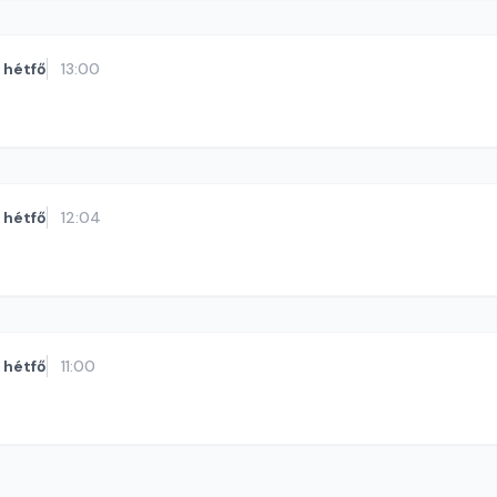
hétfő
13:00
hétfő
12:04
hétfő
11:00