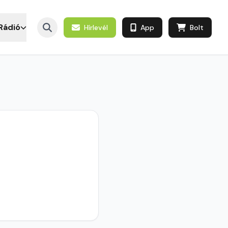
Rádió
Hírlevél
App
Bolt