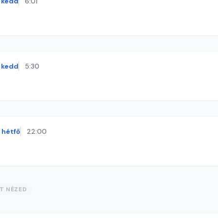
kedd
6:01
kedd
5:30
hétfő
22:00
ST NÉZED