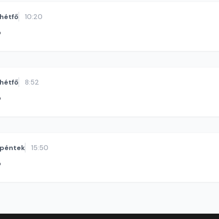
hétfő
10:20
ó
hétfő
8:52
ó
péntek
15:50
ó