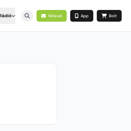
Rádió
Hírlevél
App
Bolt