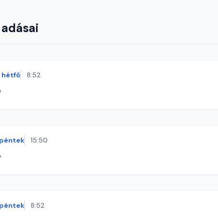
 adásai
hétfő
8:52
ó
péntek
15:50
ó
péntek
8:52