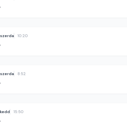
ó
szerda
10:20
ó
szerda
8:52
ó
kedd
15:50
ó