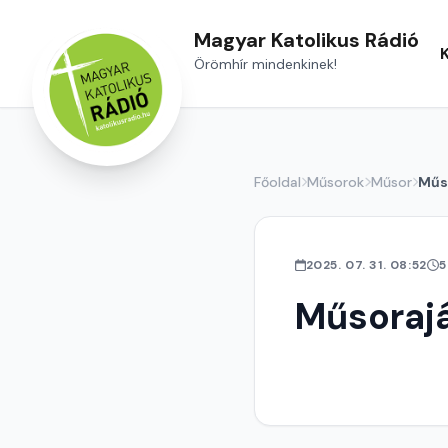
Magyar Katolikus Rádió
Örömhír mindenkinek!
Főoldal
Műsorok
Műsor
Műs
2025. 07. 31. 08:52
5
Műsoraj