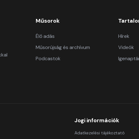
Műsorok
Tartal
Élő adás
Hírek
Műsorújság és archívum
Videók
kkal
Podcastok
Igenaptá
Jogi információk
Adatkezelési tájékoztató