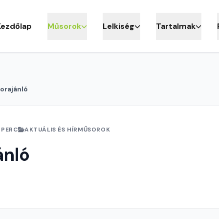
Kezdőlap
Műsorok
Lelkiség
Tartalmak
orajánló
 PERC
AKTUÁLIS ÉS HÍRMŰSOROK
ánló