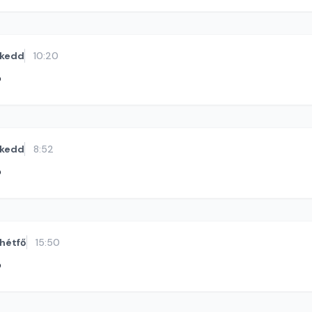
kedd
10:20
ó
kedd
8:52
ó
hétfő
15:50
ó