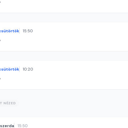
ó
csütörtök
15:50
ó
csütörtök
10:20
ó
ST NÉZED
szerda
15:50