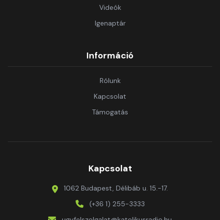
Videók
Igenaptár
Információ
Rólunk
Kapcsolat
Támogatás
Kapcsolat
1062 Budapest, Délibáb u. 15.-17.
(+36 1) 255-3333
ugyfelszolgalat@katolikusradio.hu