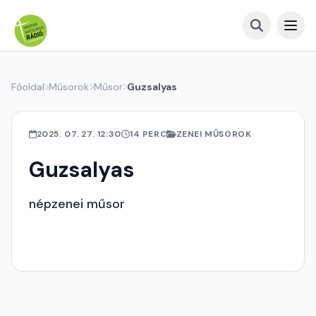
Főoldal
Műsorok
Műsor
Guzsalyas
2025. 07. 27. 12:30
14 PERC
ZENEI MŰSOROK
Guzsalyas
népzenei műsor