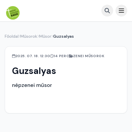
Főoldal
Műsorok
Műsor
Guzsalyas
2025. 07. 18. 12:30
14 PERC
ZENEI MŰSOROK
Guzsalyas
népzenei műsor