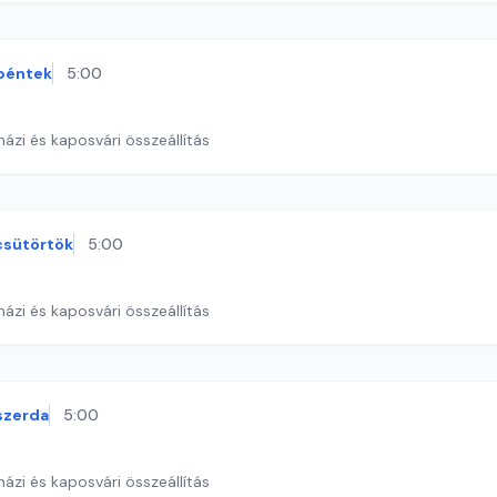
péntek
5:00
ázi és kaposvári összeállítás
csütörtök
5:00
ázi és kaposvári összeállítás
szerda
5:00
ázi és kaposvári összeállítás