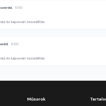
szerda
5:00
ázi és kaposvári összeállítás
kedd
5:00
ázi és kaposvári összeállítás
Műsorok
Tartal