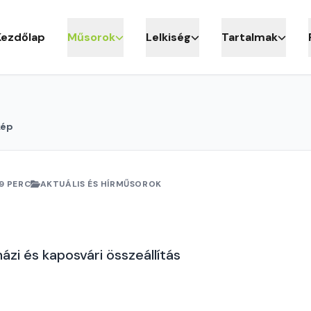
Kezdőlap
Műsorok
Lelkiség
Tartalmak
kép
19 PERC
AKTUÁLIS ÉS HÍRMŰSOROK
ázi és kaposvári összeállítás