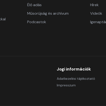
Élő adás
Hírek
Műsorújság és archívum
Videók
kkal
Podcastok
Igenaptá
Jogi információk
Adatkezelési tájékoztató
Impresszum