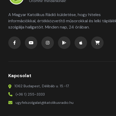
Örömhír mindenkinek!
A Magyar Katolikus Rádió küldetése, hogy hiteles
információkkal, értékközvetítő műsorokkal és lelki táplálé
szolgálja hallgatóit. Minden nap, 24 órában.
Kapcsolat
1062 Budapest, Délibáb u. 15.-17.
(+36 1) 255-3333
ugyfelszolgalat@katolikusradio.hu