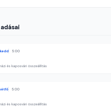
 adásai
kedd
5:00
ázi és kaposvári összeállítás
hétfő
5:00
ázi és kaposvári összeállítás