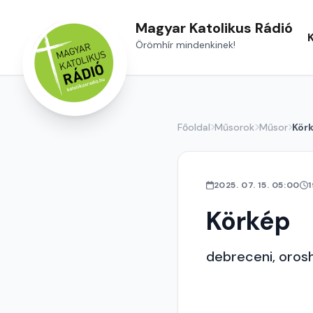
Magyar Katolikus Rádió
Örömhír mindenkinek!
Főoldal
Műsorok
Műsor
Kör
2025. 07. 15. 05:00
Körkép
debreceni, orosh