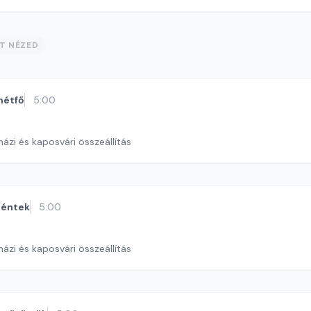
ST NÉZED
hétfő
5:00
ázi és kaposvári összeállítás
éntek
5:00
ázi és kaposvári összeállítás