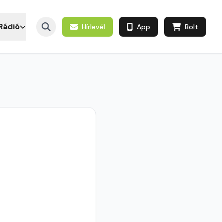
Rádió
Hírlevél
App
Bolt