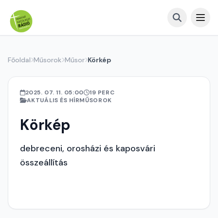
Főoldal
Műsorok
Műsor
Körkép
2025. 07. 11. 05:00
19 PERC
AKTUÁLIS ÉS HÍRMŰSOROK
Körkép
debreceni, orosházi és kaposvári
összeállítás