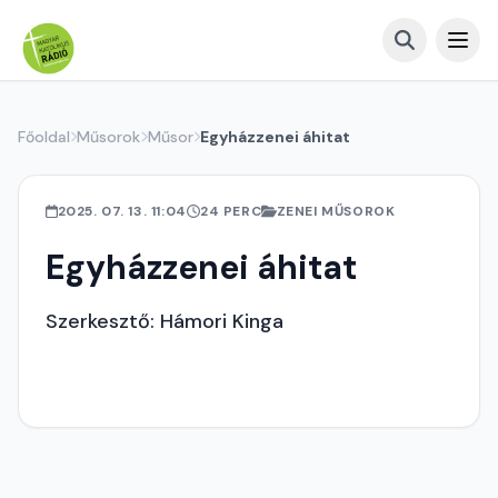
Főoldal
Műsorok
Műsor
Egyházzenei áhitat
2025. 07. 13. 11:04
24 PERC
ZENEI MŰSOROK
Egyházzenei áhitat
Szerkesztő: Hámori Kinga