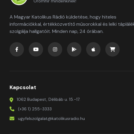
Örömhír mindenkinek!
A Magyar Katolikus Rádió küldetése, hogy hiteles
információkkal, értékközvetítő műsorokkal és lelki táplálé
szolgálja hallgatóit. Minden nap, 24 órában.
Kapcsolat
1062 Budapest, Délibáb u. 15.-17.
(+36 1) 255-3333
ugyfelszolgalat@katolikusradio.hu