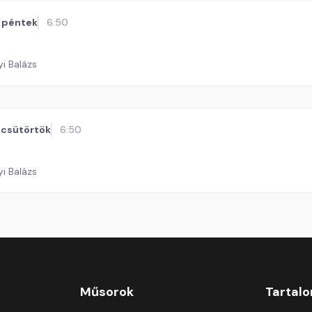
péntek
6:50
yi Balázs
csütörtök
6:50
yi Balázs
Műsorok
Tartal