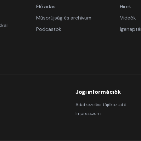
Élő adás
Hírek
Műsorújság és archívum
Videók
kkal
Podcastok
Igenaptá
Jogi információk
Adatkezelési tájékoztató
Impresszum