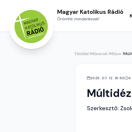
Magyar Katolikus Rádió
Örömhír mindenkinek!
Főoldal
Műsorok
Műsor
Múl
2025. 07. 12. 18:50
4
Múltidé
Szerkesztő: Zsol