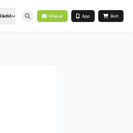
Rádió
Hírlevél
App
Bolt