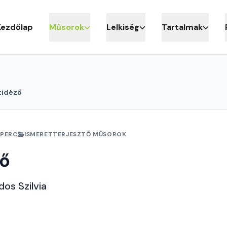
Kezdőlap
Műsorok
Lelkiség
Tartalmak
tidéző
 PERC
ISMERETTERJESZTŐ MŰSOROK
ző
dos Szilvia