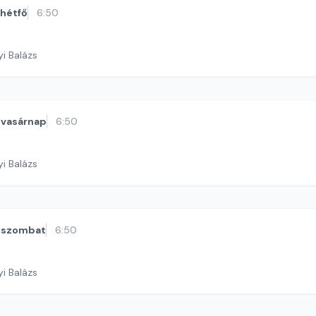
hétfő
6:50
yi Balázs
vasárnap
6:50
yi Balázs
szombat
6:50
yi Balázs