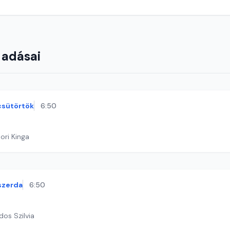
 adásai
csütörtök
6:50
ori Kinga
szerda
6:50
dos Szilvia