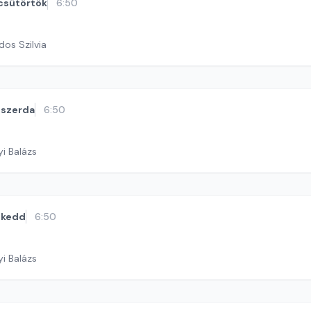
csütörtök
6:50
dos Szilvia
szerda
6:50
yi Balázs
kedd
6:50
yi Balázs