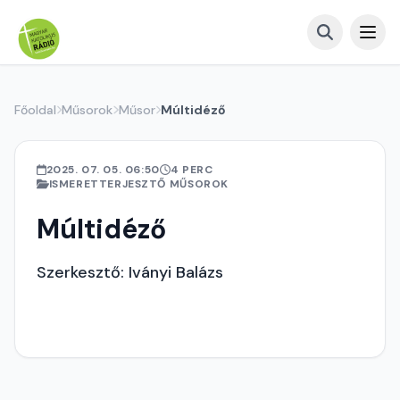
Főoldal
Műsorok
Műsor
Múltidéző
2025. 07. 05. 06:50
4 PERC
ISMERETTERJESZTŐ MŰSOROK
Múltidéző
Szerkesztő: Iványi Balázs