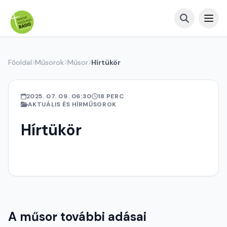
Főoldal
Műsorok
Műsor
Hírtükör
2025. 07. 09. 06:30
18 PERC
AKTUÁLIS ÉS HÍRMŰSOROK
Hírtükör
A műsor további adásai