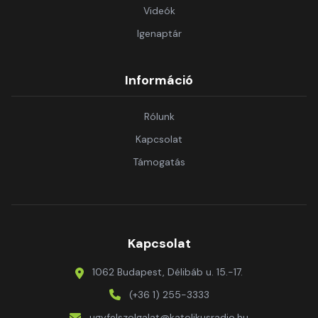
Videók
Igenaptár
Információ
Rólunk
Kapcsolat
Támogatás
Kapcsolat
1062 Budapest, Délibáb u. 15.-17.
(+36 1) 255-3333
ugyfelszolgalat@katolikusradio.hu