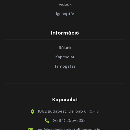
Videók
Igenaptár
Információ
Rólunk
Kapcsolat
Támogatás
Kapcsolat
1062 Budapest, Délibáb u. 15.-17.
(+36 1) 255-3333
ugyfelszolgalat@katolikusradio.hu