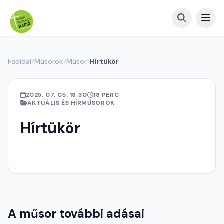
Főoldal
Műsorok
Műsor
Hírtükör
2025. 07. 05. 18:30
18 PERC
AKTUÁLIS ÉS HÍRMŰSOROK
Hírtükör
A műsor további adásai