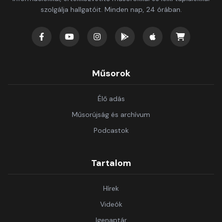
szolgálja hallgatóit. Minden nap, 24 órában.
Műsorok
Élő adás
Műsorújság és archívum
Podcastok
Tartalom
Hírek
Videók
Igenaptár