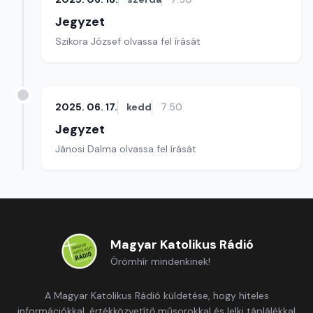
Jegyzet
Szikora József olvassa fel írását
2025. 06. 17.
kedd
7:50
Jegyzet
Jánosi Dalma olvassa fel írását
Magyar Katolikus Rádió
Örömhír mindenkinek!
A Magyar Katolikus Rádió küldetése, hogy hiteles
információkkal, értékközvetítő műsorokkal és lelki táplálékkal